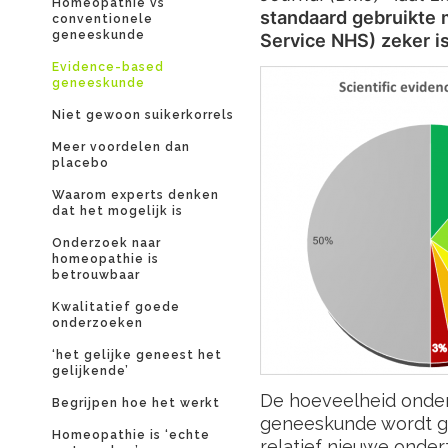
Homeopathie vs
standaard gebruikte m
conventionele
geneeskunde
Service NHS) zeker i
Evidence-based
geneeskunde
Niet gewoon suikerkorrels
Meer voordelen dan
placebo
Waarom experts denken
dat het mogelijk is
Onderzoek naar
homeopathie is
betrouwbaar
Kwalitatief goede
onderzoeken
‘het gelijke geneest het
gelijkende’
De hoeveelheid onder
Begrijpen hoe het werkt
geneeskunde wordt g
Homeopathie is ‘echte
relatief nieuwe onde