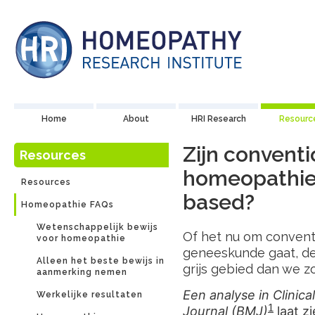
Home
About
HRI Research
Resourc
Zijn convent
Resources
homeopathie
Resources
based?
Homeopathie FAQs
Wetenschappelijk bewijs
Of het nu om conven
voor homeopathie
geneeskunde gaat, de
Alleen het beste bewijs in
grijs gebied dan we 
aanmerking nemen
Een analyse in
Clinic
Werkelijke resultaten
1
Journal (BMJ)
laat z