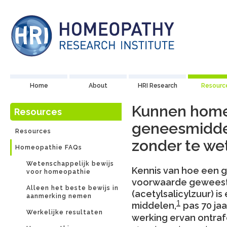
Home
About
HRI Research
Resourc
Kunnen home
Resources
geneesmidde
Resources
zonder te we
Homeopathie FAQs
Wetenschappelijk bewijs
Kennis van hoe een g
voor homeopathie
voorwaarde geweest 
Alleen het beste bewijs in
(acetylsalicylzuur) i
aanmerking nemen
1
middelen,
pas 70 ja
Werkelijke resultaten
werking ervan ontrafe