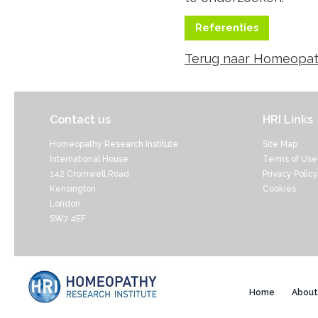
Referenties
Terug naar Homeopat
Contact us
HRI Links
Homeopathy Research Institute
Site Map
International House
Terms of Use
142 Cromwell Road
Privacy Policy
Kensington
Cookies
London
SW7 4EF
Home
About