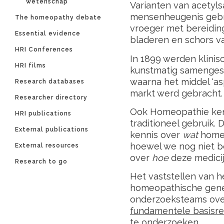
wetenschap’
Varianten van acetyls
mensenheugenis gebru
The homeopathy debate
vroeger met bereiding
Essential evidence
bladeren en schors va
HRI Conferences
In 1899 werden klini
HRI films
kunstmatig samengest
waarna het middel ‘as
Research databases
markt werd gebracht.
Researcher directory
Ook Homeopathie ken
HRI publications
traditioneel gebruik. 
External publications
kennis over
wat
homeo
hoewel we nog niet b
External resources
over
hoe
deze medicij
Research to go
Het vaststellen van 
homeopathische genee
onderzoeksteams ove
fundamentele basisr
te onderzoeken.