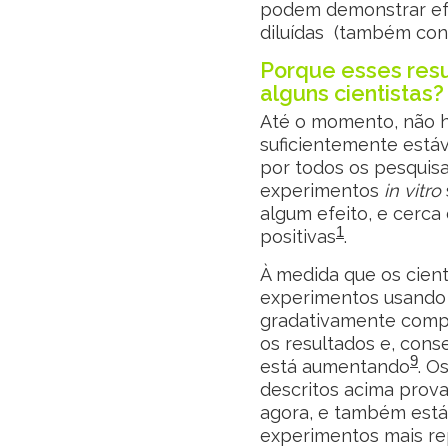
podem demonstrar efe
diluídas (também conh
Porque esses resu
alguns cientistas?
Até o momento, não h
suficientemente está
por todos os pesquis
experimentos
in vitro
algum efeito, e cerc
1
positivas
.
À medida que os cien
experimentos usando s
gradativamente compr
os resultados e, cons
9
está aumentando
. O
descritos acima prova
agora, e também está
experimentos mais re