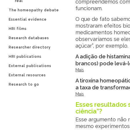
compreendemos como
real’
funcionam.
The homeopathy debate
O que de fato sabemos
Essential evidence
mostraram efeitos bi
HRI films
medicamentos homeopá
Research databases
observaríamos se eles
açúcar”, por exemplo.
Researcher directory
A adição de histamin
HRI publications
brancos) pode levá-lo
External publications
Mais
External resources
A tiroxina homeopáti
Research to go
a taxa de transforma
Mais
Esses resultados 
ciência”?
Esse argumento não re
mesmo experimentos 