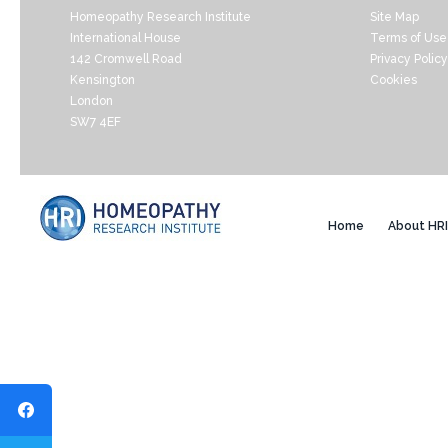
Homeopathy Research Institute
Site Map
International House
Terms of Use
142 Cromwell Road
Privacy Policy
Kensington
Cookies
London
SW7 4EF
Home
About HRI