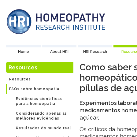
Home
About HRI
HRI Research
Resourc
Como saber 
Resources
homeopático
Resources
pílulas de aç
FAQs sobre homeopatia
Evidências científicas
Experimentos labora
para a homeopatia
medicamentos homeop
Considerando apenas as
açúcar.
melhores evidências
Resultados do mundo real
Os críticos da homeo
medicamentos homeopá