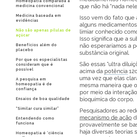
Homeopatia comparada à
que não há “nada neles
medicina convencional
Medicina baseada em
Isso vem do fato que 
evidências
alguns medicamentos 
Não são apenas pílulas de
limiar conhecido com
açúcar
Isso significa que a s
não esperaríamos a 
Benefícios além do
placebo
substância original.
Por que os especialistas
São essas “ultra dil
consideram que é
possível
acima da
potência
12c
uma vez que elas cla
A pesquisa em
homeopatia é de
mesma maneira que os
confiança
por meio da interação
bioquímica do corpo.
Ensaios de boa qualidade
“Similar cura similar”
Pesquisadores ao re
mecanismo de ação
d
Entendendo como
funciona
provavelmente se base
haja diversas teorias
Homeopatia é ‘ciência