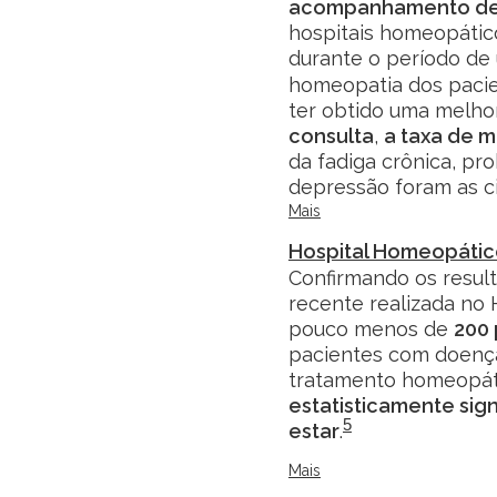
acompanhamento de
hospitais homeopátic
durante o período de
homeopatia dos paci
ter obtido uma melhor
consulta
,
a taxa de m
da fadiga crônica, pr
depressão foram as c
Mais
Hospital Homeopático
Confirmando os resul
recente realizada no
pouco menos de
200 
pacientes com doenç
tratamento homeopát
estatisticamente sig
5
estar
.
Mais