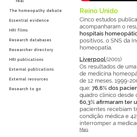
real’
Reino Unido
The homeopathy debate
Cinco estudos publica
Essential evidence
acompanharam o resu
HRI films
hospitais homeopáti
positivos, o SNS da In
Research databases
homeopatia.
Researcher directory
Liverpool
(2001)
HRI publications
Os resultados de uma
External publications
de medicina homeopát
External resources
de 12 meses, 1999-2
que:
76,6% dos pacie
Research to go
quadro clínico desde 
60,3% afirmaram ter u
pacientes recebiam t
condição médica e 42
interromper a medica
Mais