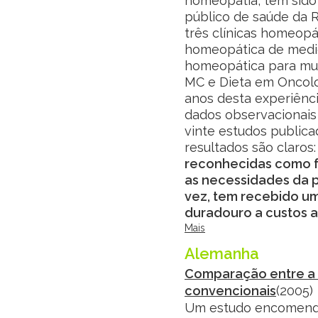
homeopatia, tem sido
público de saúde da Re
três clínicas homeopát
homeopática de medici
homeopática para mulh
MC e Dieta em Oncolog
anos desta experiência
dados observacionais 
vinte estudos publica
resultados são claros
reconhecidas como fe
as necessidades da 
vez, tem recebido um
duradouro a custos a
Mais
Alemanha
Comparação entre a 
convencionais
(2005)
Um estudo encomend