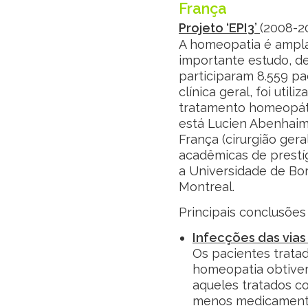
França
Projeto ‘EPI3’
(2008-2
A homeopatia é ampla
importante estudo, d
participaram 8.559 pa
clínica geral, foi utili
tratamento homeopáti
está Lucien Abenhaim,
França (cirurgião gera
acadêmicas de prestíg
a Universidade de Bor
Montreal.
Principais conclusões
Infecções das vias
Os pacientes tratad
homeopatia obtiver
aqueles tratados c
menos medicamento