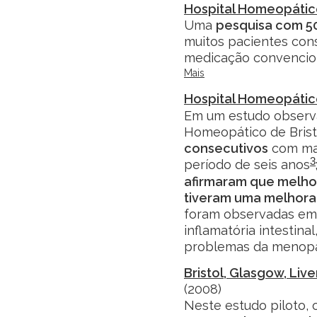
Hospital Homeopátic
Uma
pesquisa com 5
muitos pacientes con
medicação convencio
Mais
Hospital Homeopático
Em um estudo observa
Homeopático de Bris
consecutivos
com mai
3
período de seis anos
afirmaram que melho
tiveram uma melhora s
foram observadas em 
inflamatória intestinal
problemas da menopa
Bristol, Glasgow, Li
(2008)
Neste estudo piloto,