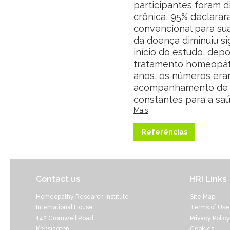
participantes foram 
crônica, 95% declara
convencional para su
da doença diminuiu si
início do estudo, dep
tratamento homeopáti
anos, os números era
acompanhamento de 2 
constantes para a saú
Mais
Referências
Contact us
HRI Links
Homeopathy Research Institute
Site Map
International House
Terms of Use
142 Cromwell Road
Privacy Policy
Kensington
Cookies