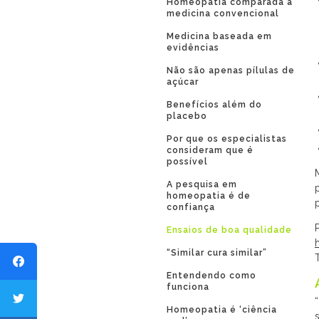
Homeopatia comparada à
medicina convencional
Medicina baseada em
evidências
Não são apenas pílulas de
açúcar
Benefícios além do
placebo
Por que os especialistas
consideram que é
possível
A pesquisa em
homeopatia é de
confiança
Ensaios de boa qualidade
“Similar cura similar”
Entendendo como
funciona
Homeopatia é ‘ciência