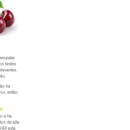
meopatia
os testes
elevantes
ão.
não há
vos, então
s
o e há
os de alta
HRI está