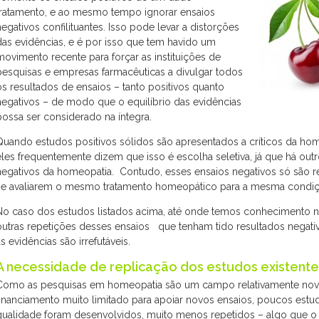
tratamento, e ao mesmo tempo ignorar ensaios
negativos confilituantes. Isso pode levar a distorções
das evidências, e é por isso que tem havido um
movimento recente para forçar as instituições de
pesquisas e empresas farmacêuticas a divulgar todos
os resultados de ensaios – tanto positivos quanto
negativos – de modo que o equilíbrio das evidências
possa ser considerado na íntegra.
Quando estudos positivos sólidos são apresentados a críticos da ho
eles frequentemente dizem que isso é escolha seletiva, já que há outr
negativos da homeopatia. Contudo, esses ensaios negativos só são r
se avaliarem o mesmo tratamento homeopático para a mesma condiç
No caso dos estudos listados acima, até onde temos conhecimento 
outras repetições desses ensaios que tenham tido resultados negati
as evidências são irrefutáveis.
A necessidade de replicação dos estudos existente
Como as pesquisas em homeopatia são um campo relativamente nov
financiamento muito limitado para apoiar novos ensaios, poucos estud
qualidade foram desenvolvidos, muito menos repetidos – algo que o 