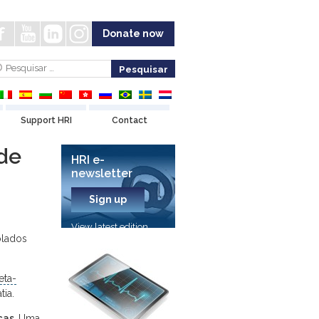
Donate now
Support HRI
Contact
de
HRI e-
newsletter
Sign up
View latest edition
olados
eta-
tia.
ças.
Uma