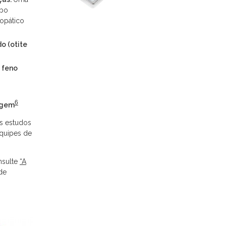
ebo
opático
o (otite
 feno
6
igem
es estudos
equipes de
nsulte
“A
de