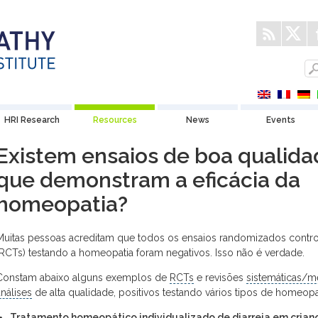
HRI Research
Resources
News
Events
Existem ensaios de boa qualida
que demonstram a eficácia da
homeopatia?
Muitas pessoas acreditam que todos os ensaios randomizados contr
(RCTs) testando a homeopatia foram negativos. Isso não é verdade.
Constam abaixo alguns exemplos de
RCTs
e revisões
sistemáticas/m
análises
de alta qualidade, positivos testando vários tipos de homeopa
Tratamento homeopático individualizado de diarreia em crian