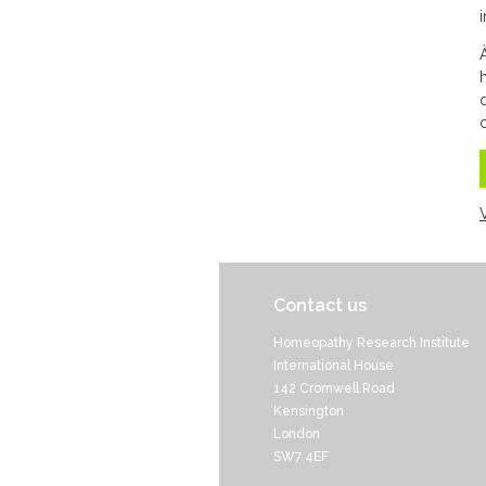
Contact us
Homeopathy Research Institute
International House
142 Cromwell Road
Kensington
London
SW7 4EF