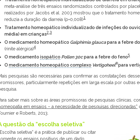
meta-análise de três ensaios randomizados controlados por plac
realizados por Jacobs et al. 2003 mostrou que o tratamento home
1
reduzia a duração da diarreia (p=0,008)
Tratamento homeopático individualizado de infeções do ouvid
2
,
3
média) em crianças
O medicamento homeopático
Galphimia glauca
para a febre do
4
(rinite alérgica)
5
O medicamento
isopático
Pollen 30c
para a febre do feno
®
O
medicamento homeopático complexo
Vertigoheel
para vert
Mais pesquisas são necessárias para confirmar as constatações dess
promissores, particularmente repetições em larga escala por outras 
pesquisa.
Para saber mais sobre as áreas promissoras de pesquisas clínicas, co
homeopatia em ensaios – a necessidade de pesquisas direcionadas”
Tournier e Roberts, 2013.
A questão da “escolha seletiva”
“Escolha seletiva” é a prática de publicar ou citar
somente os ensaios positivos de um dado