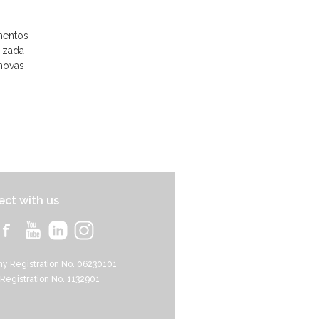
mentos
lizada
novas
ct with us
y Registration No. 06230101
 Registration No. 1132901