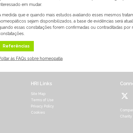
interessado em mudar.
À medida que e quando mais estudos avaliando esses mesmos trata
homeopáticos sejam disponibilizados, a base de evidências será atua
quando essas constatações forem confirmadas ou contraditadas por 
constatações.
Referências
Voltar às FAQs sobre homeopatia
HRI Links
Conne
Site Map
Terms of Use
Privacy Policy
Compan
Cookies
Charity