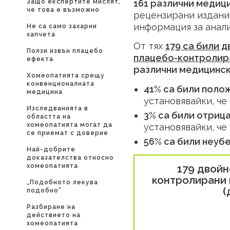
Защо експертите мислят,
161 различни медиц
че това е възможно
рецензирани издани
информация за анали
Не са само захарни
хапчета
От тях
179 са били 
Ползи извън плацебо
плацебо-контролира
ефекта
различни медицинск
Хомеопатията срещу
конвенционалната
41% са били полож
медицина
установявайки, че
Изследванията в
3% са били отрица
областта на
хомеопатията могат да
установявайки, че
се приемат с доверие
56% са били неубе
Най-добрите
доказателства относно
хомеопатията
179 двой
контролирани 
„Подобното лекува
(
подобно”
Разбиране на
действието на
хомеопатията