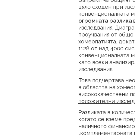
цяло сходен при изс
конвенционалната м
огромната разлика 
изследвания. Диагра
проучвания от общо
хомеопатията, докат
1128 от над 4000 си
конвенционалната ме
като всеки анализи
изследвания.
Това подчертава не
в областта на хоме
висококачествени п
положителни изслед
Разликата в количес
когато се вземе пре
наличното финансир
„комплементарната и