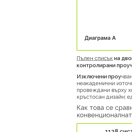
Диаграмa A
Пълен списък
на дво
контролирани проуч
Изключени проу
чва
неакадемични източн
провеждани върху хо
кръстосан дизайн; е
Как това се срав
конвенционалнат
1128 сис