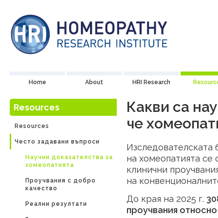
Home
About
HRI Research
Resourc
Какви са на
Resources
че хомеопат
Resources
Често задавани въпроси
Изследователската б
на хомеопатията се 
Научни доказателства за
хомеопатията
клинични проучвания
на конвенционалнит
Проучвания с добро
качество
До края на 2025 г.
30
Реални резултати
проучвания относно