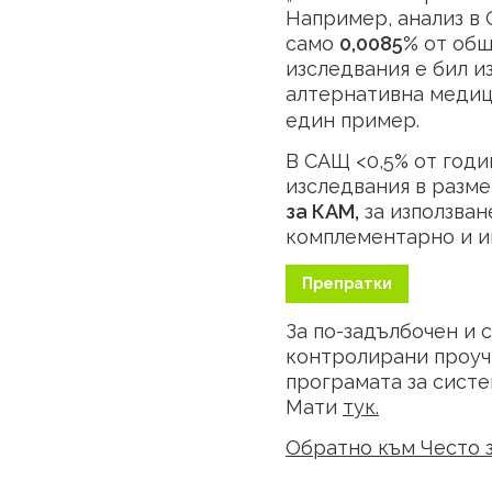
Например, анализ в 
само
0,0085%
от общ
изследвания е бил и
алтернативна меди
един пример.
В САЩ <0,5% от год
изследвания в разме
за КAM,
за използван
комплементарно и и
Препратки
За по-задълбочен и 
контролирани проуч
програмата за систе
Мати
тук
.
Обратно към Често 