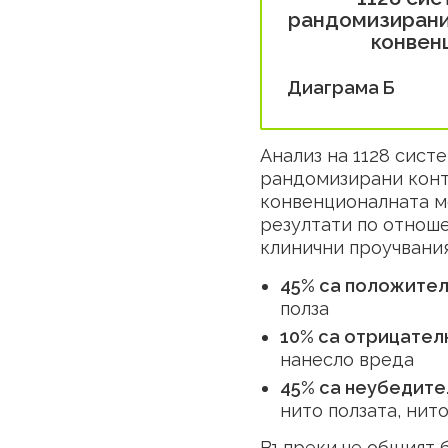
рандомизирани
конвен
Диаграма Б
Анализ на 1128 сист
рандомизирани конт
конвенционалната м
резултати по отнош
клинични проучвани
45% са положите
полза
10% са отрицател
нанесло вреда
45% са неубедите
нито ползата, нит
Въпреки че общият б