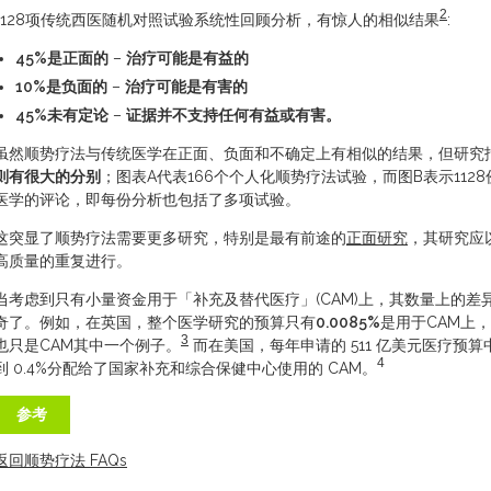
2
1128项传统西医随机对照试验系统性回顾分析，有惊人的相似结果
:
45%
是正面的
–
治疗可能是有益的
10%
是负面的
–
治疗可能是有害的
45%
未有定论
–
证据并不支持任何有益或有害。
虽然顺势疗法与传统医学在正面、负面和不确定上有相似的结果，但研究
则
有很大的分
别
；图表A代表166个个人化顺势疗法试验，而图B表示112
医学的评论，即每份分析也包括了多项试验。
这突显了顺势疗法需要更多研究，特别是最有前途的
正面研究
，其研究应
高质量的重复进行。
当考虑到只有小量资金用于「补充及替代医疗」(CAM)上，其数量上的差
奇了。例如，在英国，整个医学研究的预算只有
0.0085%
是用于CAM上
3
也只是CAM其中一个例子。
而在美国，每年申请的 511 亿美元医疗预
4
到 0.4%分配给了国家补充和综合保健中心使用的 CAM。
参考
返回顺势疗法 FAQs