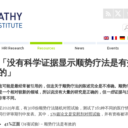
HRI Research
Resources
News
Events
「没有科学证据显示顺势疗法是有
的」
这可能是最经常被引用的，但这关于顺势疗法的陈述完全是不准确。顺势
是一个相对较新的领域，所以说没有大量的研究是正确的，但
一些
证据与
非常不同。
至2025年底，有308份顺势疗法随机对照试验，测试了161种不同的医疗
同行评审期刊中发表。其中，
179篇论文是安慰剂对照试验
，并有资格被
41%
正面
(74项试验) – 顺势疗法是有效的