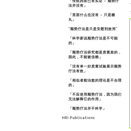
「传统西医已有实证 – 顺势疗
法并没有」
「里面什么也没有 – 只是糖
丸」
“顺势疗法是只是安慰剂效用”
「科学家说顺势疗法是不可能
的」
「顺势疗法研究都是质素差的，
因此，不能被信赖」
「没有单一好质素试验展示顺势
疗法有效」
「相似者能治愈的理论是不合理
的」
「不应使用顺势疗法，因为我们
无法解释它的作用」
「顺势疗法并不科学」
HRI Publications