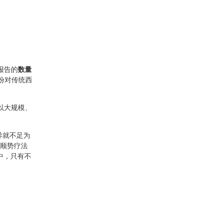
报告的
数量
8份对传统西
以大规模、
异就不足为
，顺势疗法
算中，只有不