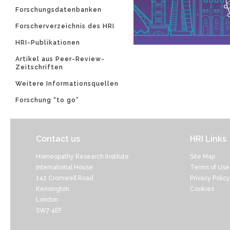
Forschungsdatenbanken
Forscherverzeichnis des HRI
HRI-Publikationen
Artikel aus Peer-Review-
Zeitschriften
Weitere Informationsquellen
Forschung “to go”
Contact us
HRI Links
Homeopathy Research Institute
Site Map
International House
Terms of Use
142 Cromwell Road
Privacy Policy
Kensington
Cookies
London
SW7 4EF