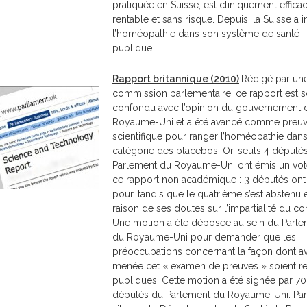
pratiquée en Suisse, est cliniquement efficac
rentable et sans risque. Depuis, la Suisse a i
l’homéopathie dans son système de santé
publique.
Rapport britannique (2010)
Rédigé par un
commission parlementaire, ce rapport est 
confondu avec l’opinion du gouvernement 
Royaume-Uni et a été avancé comme preu
scientifique pour ranger l’homéopathie dans
catégorie des placebos. Or, seuls 4 député
Parlement du Royaume-Uni ont émis un vot
ce rapport non académique : 3 députés ont
pour, tandis que le quatrième s’est abstenu 
raison de ses doutes sur l’impartialité du co
Une motion a été déposée au sein du Parl
du Royaume-Uni pour demander que les
préoccupations concernant la façon dont av
menée cet « examen de preuves » soient r
publiques. Cette motion a été signée par 70
députés du Parlement du Royaume-Uni. Par