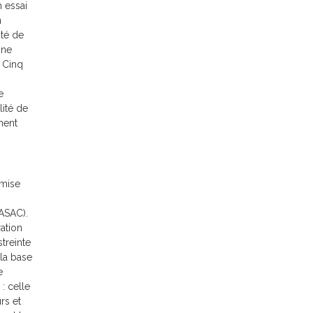
n essai
n
ité de
ine
 Cinq
e
lité de
ment
émise
ASAC).
ation
treinte
 la base
e
: celle
rs et