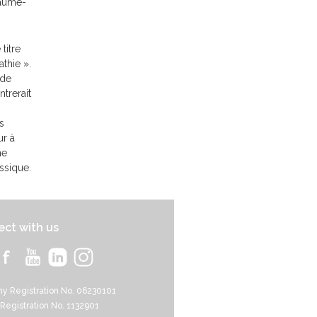
yaume-
titre
athie ».
ude
trerait
s
ur à
ne
ssique.
ct with us
y Registration No. 06230101
 Registration No. 1132901