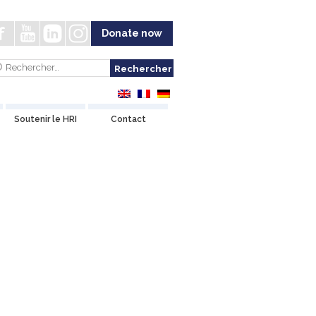
Donate now
Soutenir le HRI
Contact
at
ée
 se