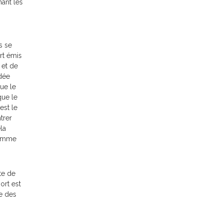
ant les
s se
rt émis
 et de
idée
ue le
que le
est le
trer
la
comme
te de
ort est
ue des