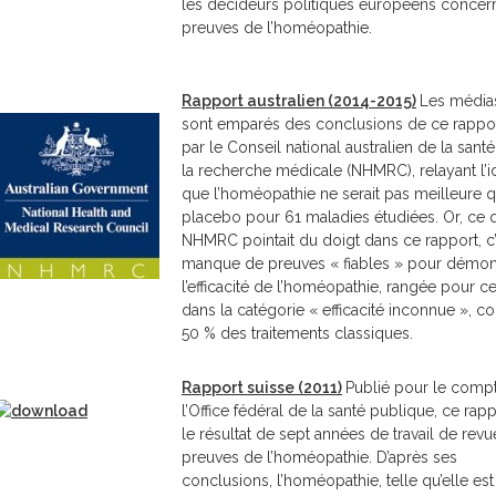
les décideurs politiques européens concern
preuves de l’homéopathie.
Rapport australien (2014-2015)
Les média
sont emparés des conclusions de ce rappo
par le Conseil national australien de la santé
la recherche médicale (NHMRC), relayant l’
que l’homéopathie ne serait pas meilleure q
placebo pour 61 maladies étudiées. Or, ce 
NHMRC pointait du doigt dans ce rapport, c’
manque de preuves « fiables » pour démon
l’efficacité de l’homéopathie, rangée pour ce
dans la catégorie « efficacité inconnue », 
50 % des traitements classiques.
Rapport suisse (2011)
Publié pour le comp
l’Office fédéral de la santé publique, ce rapp
le résultat de sept années de travail de rev
preuves de l’homéopathie. D’après ses
conclusions, l’homéopathie, telle qu’elle est