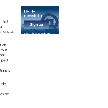
HRI e-
newsletter
ennent
Sign up
ui
ations les
View latest edition
t en
 tous
onnu
i peut
stimant
tude
nes de