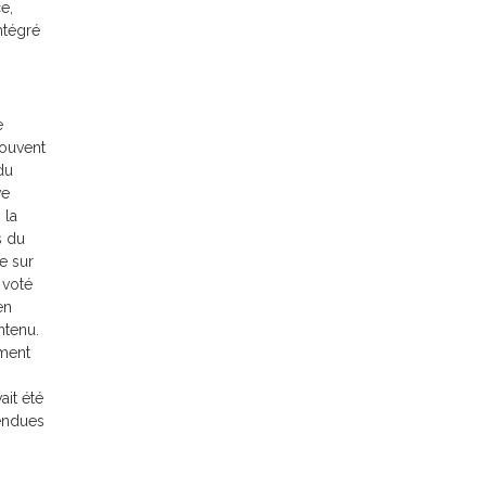
e,
ntégré
e
souvent
du
ve
 la
s du
e sur
 voté
en
ntenu.
ement
ait été
endues