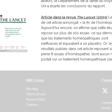
ailleurs, le Département de la Santé du Ro
Uni a écarté les conclusions du rapport.
Article dans la revue
The Lancet
, (2005)
Le 
de cet article annonçait « la fin de l’homéop
Aujourd’hui encore, on affirme que cette ét
repose sur plus de 100 essais, ce qui démon
que les traitements homéopathiques sont
inefficaces et équivalent à un placebo. Or, le
résultats publiés dans cet article reposent s
peine 8 essais d’homéopathie, dont aucun 
portait sur un traitement homéopathique cla
HRI Links
Conne
Site Map
Terms of Use
Privacy Policy
Compan
Cookies
Charity