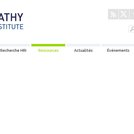
Recherche HRI
Ressources
Actualités
Événements
L'homéopathie en déb
La controverse sur l’homéopathie a été aliment
par la production de nombreux rapports de
premier ordre à ce sujet. Découvrez les faits qui
cachent derrière les gros titres.