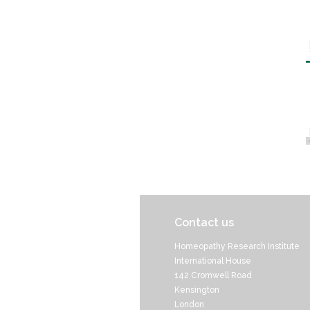
Contact us
Homeopathy Research Institute
International House
142 Cromwell Road
Kensington
London