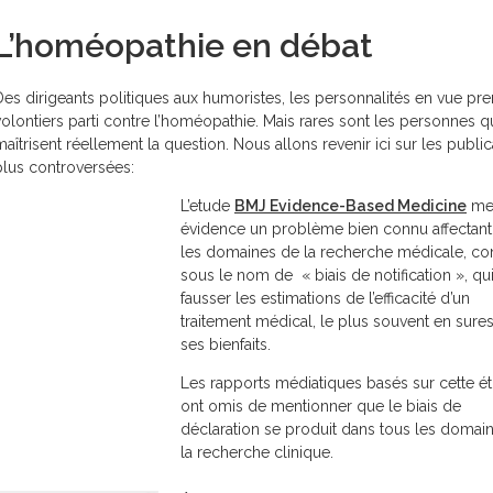
L’homéopathie en débat
Des dirigeants politiques aux humoristes, les personnalités en vue pr
volontiers parti contre l’homéopathie. Mais rares sont les personnes q
maîtrisent réellement la question. Nous allons revenir ici sur les public
plus controversées:
L’etude
BMJ Evidence-Based Medicine
me
évidence un problème bien connu affectant
les domaines de la recherche médicale, c
sous le nom de « biais de notification », qu
fausser les estimations de l’efficacité d’un
traitement médical, le plus souvent en sure
ses bienfaits.
Les rapports médiatiques basés sur cette é
ont omis de mentionner que le biais de
déclaration se produit dans tous les domai
la recherche clinique.