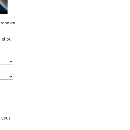
erche en
 et où,
s vous