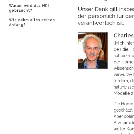
Warum wird das HRI
Unser Dank gilt insb
gebraucht?
der persönlich für de
Wie nahm alles seinen
verantwortlich ist.
Anfang?
Charle
„Mich inte
den die Ho
auf die m
der Homöop
wissenscha
verwurzelt
fördern, d
naturwisse
Modelle zu
Die Homöop
geschätzt,
Aber sola
Arzneimitt
weiter Kon