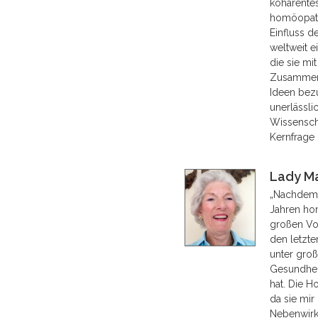
kohärentes
homöopathi
Einfluss 
weltweit e
die sie mit
Zusammenh
Ideen bezü
unerlässlic
Wissenscha
Kernfrage
Lady M
„Nachdem 
Jahren ho
großen Vor
den letzte
unter groß
Gesundhei
hat. Die 
da sie mir
Nebenwirku