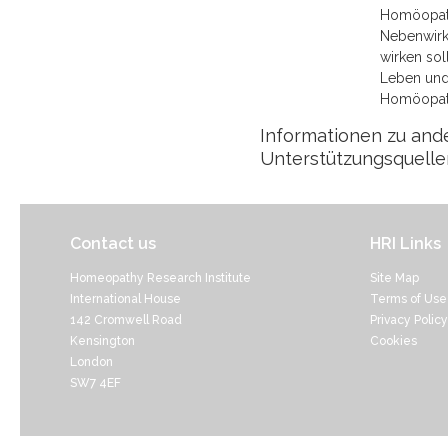
Homöopathi
Nebenwirk
wirken soll
Leben und
Homöopathi
Informationen zu ande
Unterstützungsquelle
Contact us
HRI Links
Homeopathy Research Institute
Site Map
International House
Terms of Use
142 Cromwell Road
Privacy Policy
Kensington
Cookies
London
SW7 4EF