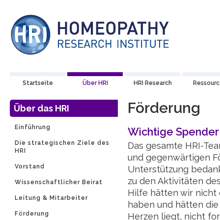
Startseite
Über HRI
HRI Research
Ressour
Förderung
Über das HRI
Einführung
Wichtige Spender
Die strategischen Ziele des
Das gesamte HRI-Team
HRI
und gegenwärtigen För
Vorstand
Unterstützung bedan
zu den Aktivitäten de
Wissenschaftlicher Beirat
Hilfe hätten wir nicht
Leitung & Mitarbeiter
haben und hätten die 
Förderung
Herzen liegt, nicht f