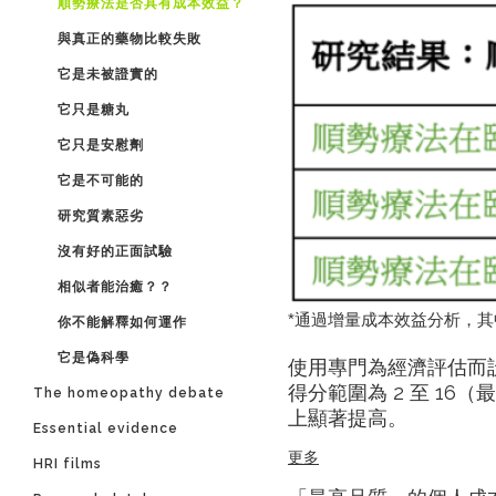
順勢療法是否具有成本效益？
與真正的藥物比較失敗
它是未被證實的
它只是糖丸
它只是安慰劑
它是不可能的
研究質素惡劣
沒有好的正面試驗
相似者能治癒？？
*通過增量成本效益分析，其
你不能解釋如何運作
它是偽科學
使用專門為經濟評估而
得分範圍為 2 至 16
The homeopathy debate
上顯著提高。
Essential evidence
更多
HRI films