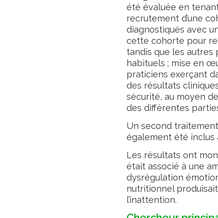
été évaluée en tenan
recrutement d’une coh
diagnostiqués avec un
cette cohorte pour r
tandis que les autres 
habituels ; mise en œ
praticiens exerçant da
des résultats cliniques
sécurité, au moyen d
des différentes parti
Un second traitement, 
également été inclus 
Les résultats ont mo
était associé à une amé
dysrégulation émotion
nutritionnel produisait 
l’inattention.
Chercheur princip