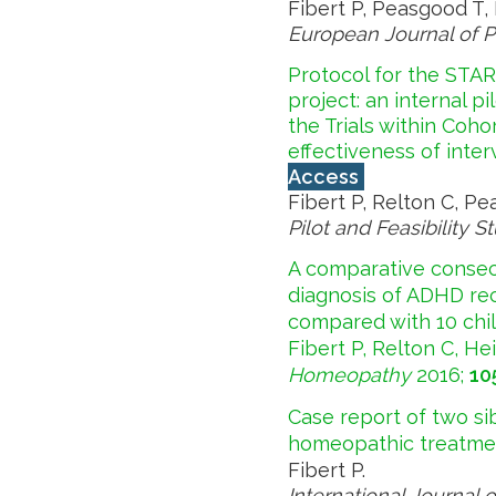
Fibert P, Peasgood T, 
European Journal of P
Protocol for the STAR
project: an internal pi
the Trials within Coho
effectiveness of inte
Access
Fibert P, Relton C, Pe
Pilot and Feasibility S
A comparative consecu
diagnosis of ADHD re
compared with 10 chil
Fibert P, Relton C, H
Homeopathy
2016;
10
Case report of two sib
homeopathic treatmen
Fibert P.
International Journal 