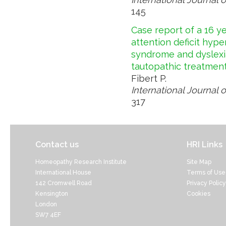
145
Case report of a 16 y
attention deficit hype
syndrome and dyslexi
tautopathic treatmen
Fibert P.
International Journal 
317
Contact us
HRI Links
Homeopathy Research Institute
Site Map
International House
Terms of Use
142 Cromwell Road
Privacy Policy
Kensington
Cookies
London
SW7 4EF