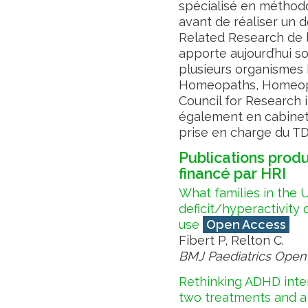
spécialisé en méthodo
avant de réaliser un d
Related Research de l’
apporte aujourd’hui s
plusieurs organismes 
Homeopaths, Homeopat
Council for Research 
également en cabinet 
prise en charge du T
Publications produ
financé par HRI
What families in the 
deficit/hyperactivity 
use
Open Access
Fibert P, Relton C.
BMJ Paediatrics Ope
Rethinking ADHD interv
two treatments and 