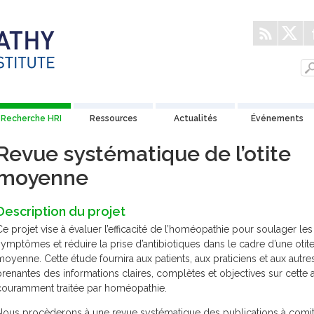
Recherche HRI
Ressources
Actualités
Événements
Revue systématique de l’otite
moyenne
Description du projet
Ce projet vise à évaluer l’efficacité de l’homéopathie pour soulager les
symptômes et réduire la prise d’antibiotiques dans le cadre d’une otit
moyenne. Cette étude fournira aux patients, aux praticiens et aux autres
prenantes des informations claires, complètes et objectives sur cette a
couramment traitée par homéopathie.
Nous procèderons à une revue systématique des publications à comi