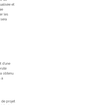
ualisée et
ie
er les
 sera
n
et d’une
rsité
 a obtenu
s à
 de projet