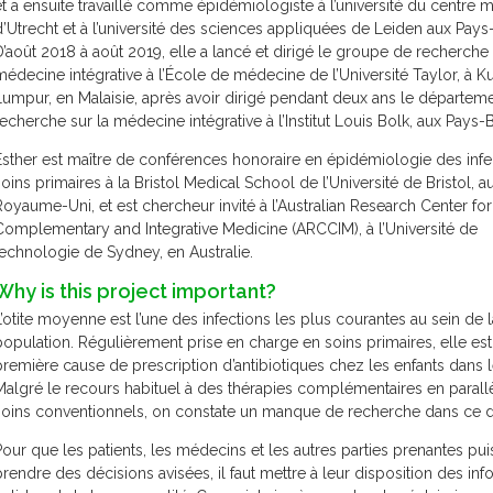
et a ensuite travaillé comme épidémiologiste à l’université du centre 
d’Utrecht et à l’université des sciences appliquées de Leiden aux Pays
D’août 2018 à août 2019, elle a lancé et dirigé le groupe de recherche 
médecine intégrative à l’École de médecine de l’Université Taylor, à K
Lumpur, en Malaisie, après avoir dirigé pendant deux ans le départem
recherche sur la médecine intégrative à l’Institut Louis Bolk, aux Pays-
Esther est maître de conférences honoraire en épidémiologie des infe
soins primaires à la Bristol Medical School de l’Université de Bristol, a
Royaume-Uni, et est chercheur invité à l’Australian Research Center for
Complementary and Integrative Medicine (ARCCIM), à l’Université de
technologie de Sydney, en Australie.
Why is this project important?
L’otite moyenne est l’une des infections les plus courantes au sein de l
population. Régulièrement prise en charge en soins primaires, elle est
première cause de prescription d’antibiotiques chez les enfants dans
Malgré le recours habituel à des thérapies complémentaires en parall
soins conventionnels, on constate un manque de recherche dans ce 
Pour que les patients, les médecins et les autres parties prenantes pui
prendre des décisions avisées, il faut mettre à leur disposition des in