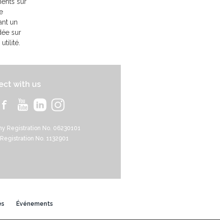
ments sur
e
ant un
dée sur
tilité.
ct with us
y Registration No. 06230101
 Registration No. 1132901
és
Événements