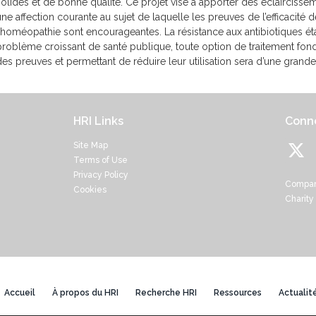
solides et de bonne qualité. Ce projet vise à apporter des éclaircisse
une affection courante au sujet de laquelle les preuves de l’efficacité d
l’homéopathie sont encourageantes. La résistance aux antibiotiques ét
problème croissant de santé publique, toute option de traitement fon
des preuves et permettant de réduire leur utilisation sera d’une grande u
HRI Links
Conne
Site Map
Terms of Use
Privacy Policy
Compan
Cookies
Charity
Accueil
À propos du HRI
Recherche HRI
Ressources
Actualit