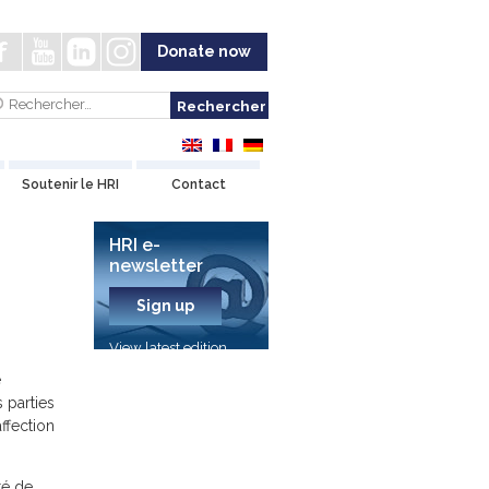
Donate now
Soutenir le HRI
Contact
HRI e-
newsletter
Sign up
View latest edition
e
 parties
ffection
té de