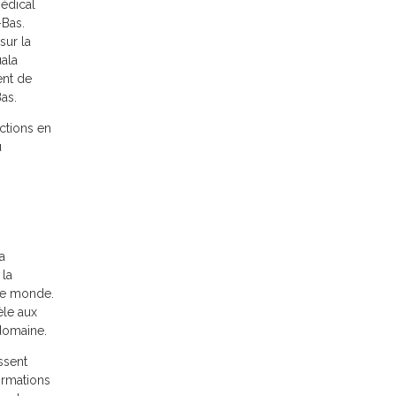
médical
-Bas.
sur la
uala
ent de
Bas.
ctions en
u
a
 la
 le monde.
èle aux
domaine.
ssent
formations