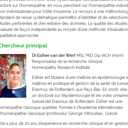
lecture sur l’homéopathie, en nous penchant sur l’homéopathie individ
non individualisée pour l’otite moyenne. Le recours à une méthodolog
standard de revue systématique permettra d’identifier et de sélectionn
études pertinentes et d’en extraire des données. La qualité des études
évaluée de façon indépendante au moyen d’une méthode d’évaluatio
qualitative appropriée.
Chercheur principal
Dr Esther van der Werf
MSc PhD
Dip IACH (Hom)
Responsable de la recherche clinique
Homeopathy Research Institute
Esther est titulaire d’une maîtrise en épidémiologie 
maîtrise en politique et gestion de la santé de l’unive
Erasmus de Rotterdam, aux Pays-Bas. En 2006, elle
un doctorat sur l’épidémiologie et les voies urinaire
l’université Erasmus de Rotterdam. Esther est une
homéopathe classique qualifiée, formée à l’Académie internationale
d’homéopathie classique (professeur George Vithoulkas, Grèce).
Elle a plus de 20 ans d’expérience en recherche clinique et en gestion