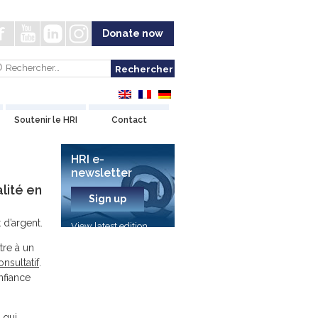
Donate now
Soutenir le HRI
Contact
HRI e-
newsletter
lité en
Sign up
 d’argent.
View latest edition
tre à un
nsultatif
.
nfiance
 qui