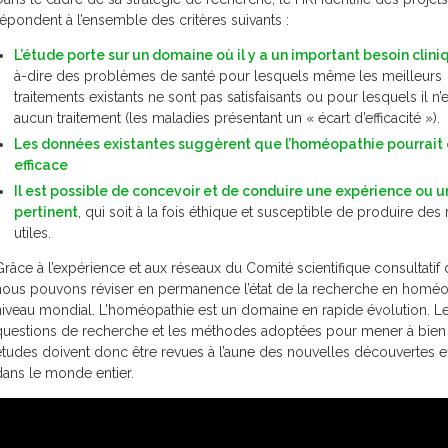
répondent à l’ensemble des critères suivants :
L’étude porte sur un domaine où il y a un important besoin clini
à-dire des problèmes de santé pour lesquels même les meilleurs
traitements existants ne sont pas satisfaisants ou pour lesquels il n’e
aucun traitement (les maladies présentant un « écart d’efficacité »).
Les données existantes suggèrent que l’homéopathie pourrait 
efficace
Il est possible de concevoir et de conduire une expérience ou u
pertinent
, qui soit à la fois éthique et susceptible de produire des 
utiles.
Grâce à l’expérience et aux réseaux du Comité scientifique consultatif 
nous pouvons réviser en permanence l’état de la recherche en homéo
niveau mondial. L’homéopathie est un domaine en rapide évolution. L
questions de recherche et les méthodes adoptées pour mener à bien
études doivent donc être revues à l’aune des nouvelles découvertes e
dans le monde entier.