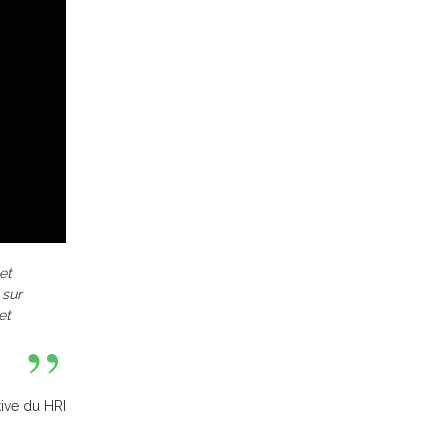
et
 sur
et
tive du HRI