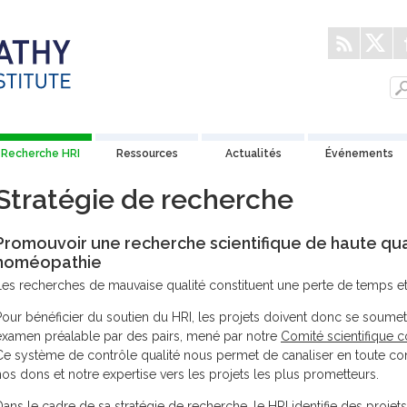
Recherche HRI
Ressources
Actualités
Événements
Stratégie de recherche
Promouvoir une recherche scientifique de haute qua
homéopathie
Les recherches de mauvaise qualité constituent une perte de temps et
Pour bénéficier du soutien du HRI, les projets doivent donc se soumet
examen préalable par des pairs, mené par notre
Comité scientifique co
Ce système de contrôle qualité nous permet de canaliser en toute co
nos dons et notre expertise vers les projets les plus prometteurs.
Dans le cadre de sa stratégie de recherche, le HRI identifie des projets