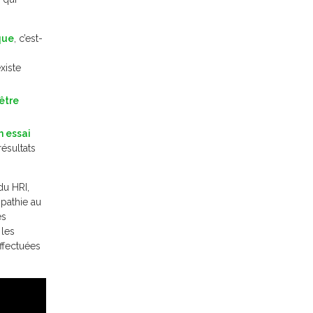
que
, c’est-
xiste
être
n essai
résultats
du HRI,
pathie au
es
 les
ffectuées