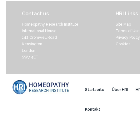
Contact us
HRI Links
Homeopathy Research Institute
Site Map
International House
Terms of Use
142 Cromwell Road
Privacy Policy
Kensington
Cookies
London
SW7 4EF
Startseite
Über HRI
HR
Kontakt