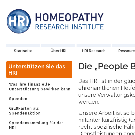
Startseite
Über HRI
HRI Research
Ressour
Die „People 
Unterstützen Sie das
HRI
Das HRI ist in der glü
Was Ihre finanzielle
ehrenamtlichen Helfe
Unterstützung bewirken kann
unsere Verwaltungsko
Spenden
werden.
Grußkarten als
Unsere Arbeit ist so b
Spendenaktion
mitunter kurzfristig (
Spendensammlung für das
recht spezifische Fähi
HRI
Dienstleistungen ange