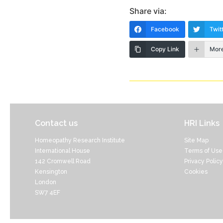
Share via:
Facebook
Twit
Copy Link
Mor
Contact us
HRI Links
Homeopathy Research Institute
Site Map
International House
Terms of Use
142 Cromwell Road
Privacy Policy
Kensington
Cookies
London
SW7 4EF