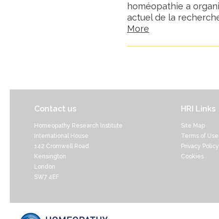
homéopathie a organis
actuel de la recherch
More
Contact us
HRI Links
Homeopathy Research Institute
Site Map
International House
Terms of Use
142 Cromwell Road
Privacy Policy
Kensington
Cookies
London
SW7 4EF