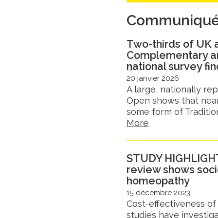
Communiqués
Two-thirds of UK a
Complementary an
national survey fi
20 janvier 2026
A large, nationally r
Open shows that nearl
some form of Tradition
More
STUDY HIGHLIGHTS
review shows soc
homeopathy
15 décembre 2023
Cost-effectiveness of
studies have investigat